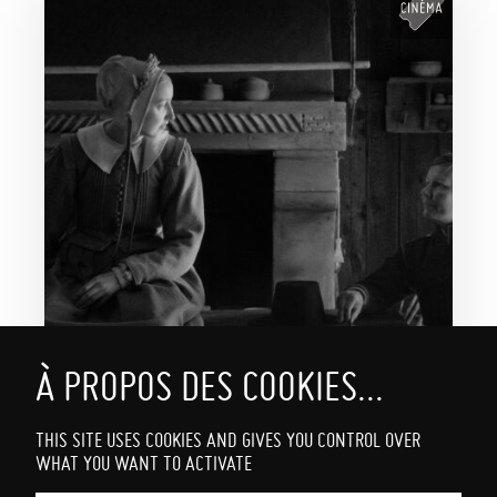
ROSE (VO)
THIS SITE USES COOKIES AND GIVES YOU CONTROL OVER
Du 26 au 29/09
WHAT YOU WANT TO ACTIVATE