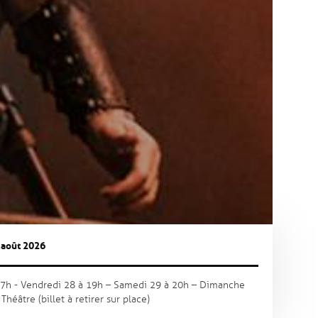
 août 2026
17h - Vendredi 28 à 19h – Samedi 29 à 20h – Dimanche
 Théâtre (billet à retirer sur place)