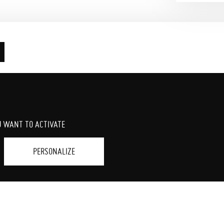
e Christopher Nolan – USA – 2h52 – Sortie 15/07/2026
n, Tom Holland, Charlize Theron
: Oppenheimer
U WANT TO ACTIVATE
PERSONALIZE
LE FILM
Après la guerre de Troie, Ulysse affronte un voyage p