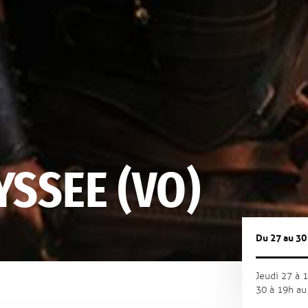
YSSEE (VO)
Du 27 au 30
Jeudi 27 à 
30 à 19h
au