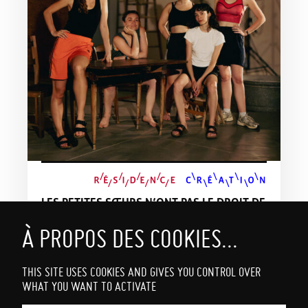
LES PETITES SŒURS N’ONT PAS LE DROIT DE
SOUFFRIR
[création 2026]
Du 11 au 12/05
Héloïse Marty - Cie Toute Nue
THIS SITE USES COOKIES AND GIVES YOU CONTROL OVER
WHAT YOU WANT TO ACTIVATE
MARDI 11, MERCREDI 12 MAI | 20h